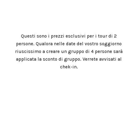
Questi sono i prezzi esclusivi per i tour di 2
persone. Qualora nelle date del vostro soggiorno
riuscissimo a creare un gruppo di 4 persone sarà
applicata la sconto di gruppo. Verrete avvisati al
chek-in.
Perché preferire Il Genovino a
tutti gli affittacamere a Genova