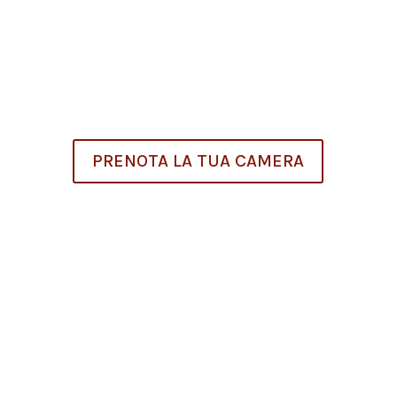
dal nostro staff, o chiedi già al momento della
prenotazione per scoprire come usufruire delle
migliori strutture e dei migliori prezzi che
Genova può offrire.
PRENOTA LA TUA CAMERA
Scopri i nostri tour
Le nostre guide ti faranno vivere l’esperienza: ti
porteranno dentro il territorio facendoti vivere gli