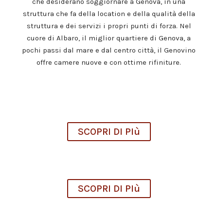
che desiderano soggiornare
a Genova
, in una
struttura che fa della location e della qualità della
struttura e dei servizi i propri punti di forza. Nel
cuore di Albaro, il miglior quartiere di Genova, a
pochi passi dal mare e dal centro città, il Genovino
offre camere nuove e con ottime rifiniture.
Cesarea
camera 1
SCOPRI DI PIù
Galata
camera 2
SCOPRI DI PIù
Trebisonda