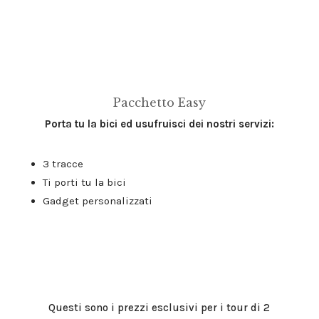
scorci e la storia della nostra location raccontata
da una guida locale, per farti vivere l’esperienza a
360°.
Pacchetto Easy
Porta tu la bici ed usufruisci dei nostri servizi:
3 tracce
Ti porti tu la bici
Gadget personalizzati
Questi sono i prezzi esclusivi per i tour di 2